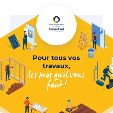
Pour tous vos
travaux,
les pros qu'il vous
faut !