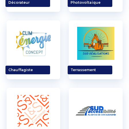
Décorateur
Photovoltaïque
Chauffagiste
Terrassement