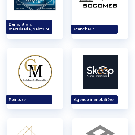
Démolition,
menuiserie, peinture
Etancheur
Peinture
Agence immobilière